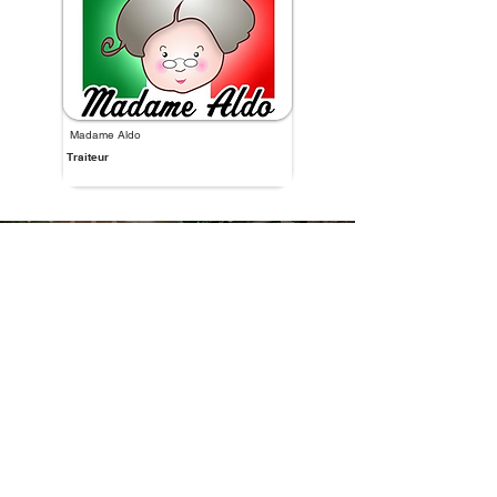
Madame Aldo
Traiteur
Vous souhaitez
proposer vos
services?