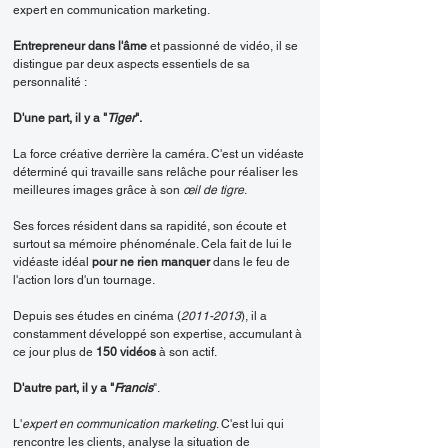
expert en communication marketing.
Entrepreneur dans l'âme
et passionné de vidéo, il se
distingue par deux aspects essentiels de sa
personnalité :
D'une part, il y a "
Tiger
".
La force créative derrière la caméra. C'est un vidéaste
déterminé qui travaille sans relâche pour réaliser les
meilleures images grâce à son
œil de tigre
.
Ses forces résident dans sa rapidité, son écoute et
surtout sa mémoire phénoménale. Cela fait de lui le
vidéaste idéal
pour ne rien manquer
dans le feu de
l'action lors d'un tournage.
Depuis ses études en cinéma (
2011-2013
), il a
constamment développé son expertise, accumulant à
ce jour plus de
150 vidéos
à son actif.
D'autre part, il y a "
Francis
".
L'
expert en communication marketing
. C'est lui qui
rencontre les clients, analyse la situation de