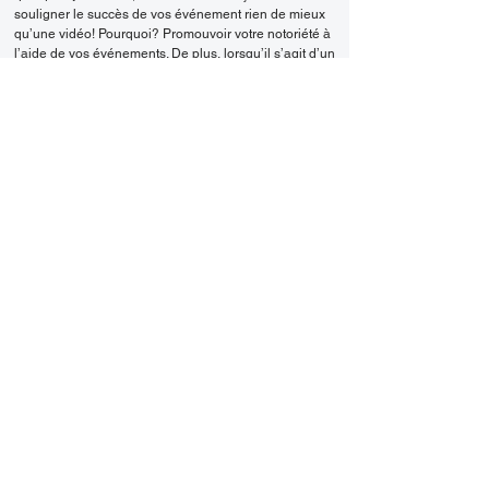
souligner le succès de vos événement rien de mieux
qu’une vidéo! Pourquoi? Promouvoir votre notoriété à
l’aide de vos événements. De plus, lorsqu’il s’agit d’un
événement répétitif, une vidéo événementiel peut
s’avérer très utile à des fins de promotion pour les
années futures. Sans oubliez les magnifiques
souvenirs que vous aurez la chance de revivre à
travers ses segments vidéos.
Faites-lui part de vos besoins en production
audiovisuelle et il se fera un plaisir de regarder cela
plus en détails avec vous!
CONTACT