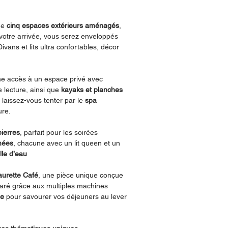
 de
cinq espaces extérieurs aménagés
,
votre arrivée, vous serez enveloppés
vans et lits ultra confortables, décor
e accès à un espace privé avec
e lecture, ainsi que
kayaks et planches
, laissez-vous tenter par le
spa
ure.
pierres
, parfait pour les soirées
mées
, chacune avec un lit queen et un
lle d’eau
.
aurette Café
, une pièce unique conçue
aré grâce aux multiples machines
ge
pour savourer vos déjeuners au lever