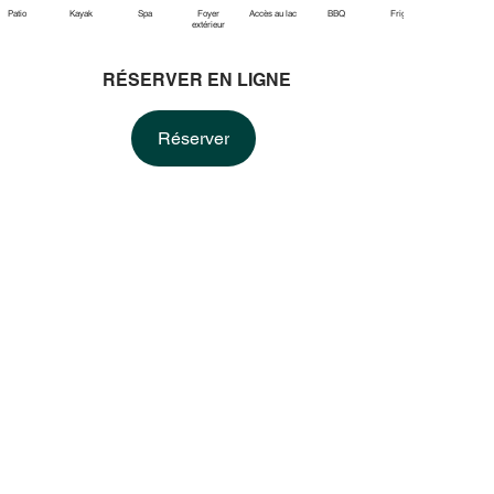
Patio
Kayak
Spa
Foyer
Accès au lac
BBQ
Frigo
Équipements
extérieur
de cuisine
RÉSERVER EN LIGNE
Réserver