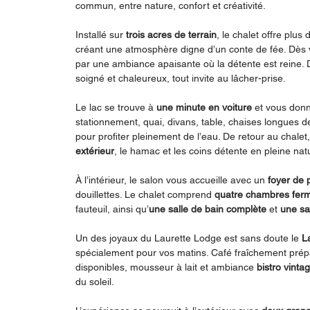
commun, entre nature, confort et créativité.
Installé sur
trois acres de terrain
, le chalet offre plus
créant une atmosphère digne d’un conte de fée. Dès 
par une ambiance apaisante où la détente est reine. Di
soigné et chaleureux, tout invite au lâcher-prise.
Le lac se trouve à
une minute en voiture
et vous donn
stationnement, quai, divans, table, chaises longues d
pour profiter pleinement de l’eau. De retour au chalet
extérieur
, le hamac et les coins détente en pleine nat
À l’intérieur, le salon vous accueille avec un
foyer de 
douillettes. Le chalet comprend
quatre chambres fer
fauteuil, ainsi qu’
une salle de bain complète
et
une sa
Un des joyaux du Laurette Lodge est sans doute le
L
spécialement pour vos matins. Café fraîchement prép
disponibles, mousseur à lait et ambiance
bistro vinta
du soleil.