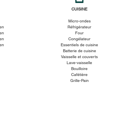
CUISINE
Micro-ondes
een
Réfrigérateur
een
Four
een
Congélateur
een
Essentiels de cuisine
Batterie de cuisine
Vaisselle et couverts
Lave-vaisselle
Bouilloire
Cafétière
Grille-Pain