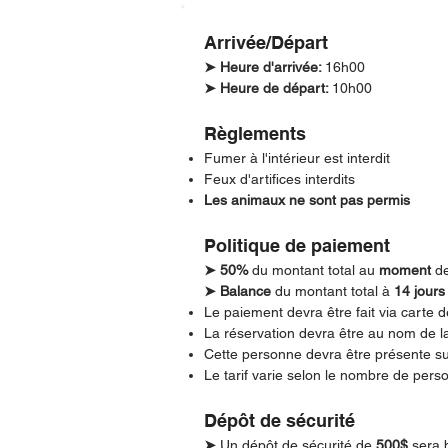
Arrivée/Départ
➤ Heure d'arrivée:
16h00
➤ Heure de départ:
10h00
Règlements
Fumer à l'intérieur est interdit
Feux d'artifices interdits
Les animaux ne sont pas permis
Politique de paiement
➤ 50%
du montant total au
moment
de
➤ Balance
du montant total à
14 jours
Le paiement devra être fait via carte d
La réservation devra être au nom de la
Cette personne devra être présente sur
Le tarif varie selon le nombre de pers
Dépôt de sécurité
➤
Un dépôt de sécurité de
500$
sera b