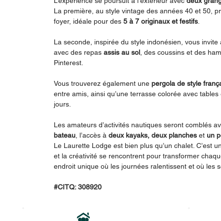
L’expérience se poursuit à l’extérieur avec
deux grang
La première, au style vintage des années 40 et 50, pr
foyer, idéale pour des
5 à 7 originaux et festifs
.
La seconde, inspirée du style indonésien, vous invite
avec des repas
assis au sol
, des coussins et des hama
Pinterest.
Vous trouverez également une
pergola de style franç
entre amis, ainsi qu’une terrasse colorée avec tables
jours.
Les amateurs d’activités nautiques seront comblés ave
bateau
, l’accès à
deux kayaks, deux planches
et
un p
Le Laurette Lodge est bien plus qu’un chalet. C’est un 
et la créativité se rencontrent pour transformer chaq
endroit unique où les journées ralentissent et où les 
#CITQ: 308920