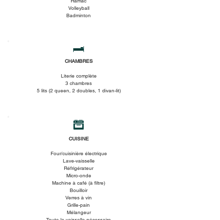
Hamac
Volleyball
Badminton
CHAMBRES
Literie complète
3 chambres
5 lits (2 queen, 2 doubles, 1 divan-lit)
CUISINE
Four/cuisinière électrique
Lave-vaisselle
Réfrigérateur
Micro-onde
Machine à café (à filtre)
Bouilloir
Verres à vin
Grille-pain
Mélangeur
Toute la vaisselle nécessaire