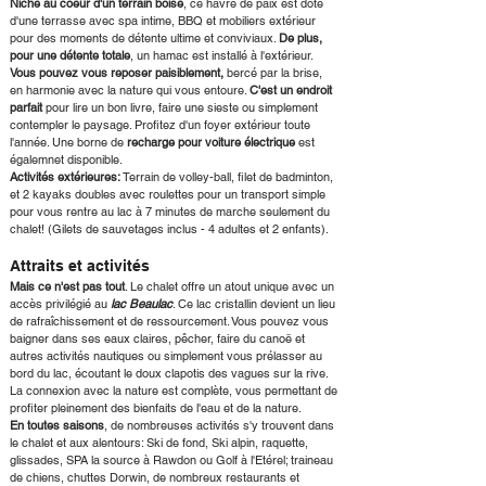
Niché au coeur d'un terrain boisé
, ce havre de paix est doté
d'une terrasse avec spa intime, BBQ et mobiliers extérieur
pour des moments de détente ultime et conviviaux.
De plus,
pour une détente totale
, un hamac est installé à l'extérieur.
Vous pouvez vous reposer paisiblement,
bercé par la brise,
en harmonie avec la nature qui vous entoure.
C'est un endroit
parfait
pour lire un bon livre, faire une sieste ou simplement
contempler le paysage. Profitez d'un foyer extérieur toute
l'année. Une borne de
recharge pour voiture électrique
est
égalemnet disponible.
Activités extérieures:
Terrain de volley-ball, filet de badminton,
et 2 kayaks doubles avec roulettes pour un transport simple
pour vous rentre au lac à 7 minutes de marche seulement du
chalet! (Gilets de sauvetages inclus - 4 adultes et 2 enfants).
Attraits et activités
Mais ce n'est pas tout
. Le chalet offre un atout unique avec un
accès privilégié au
lac Beaulac
. Ce lac cristallin devient un lieu
de rafraîchissement et de ressourcement. Vous pouvez vous
baigner dans ses eaux claires, pêcher, faire du canoë et
autres activités nautiques ou simplement vous prélasser au
bord du lac, écoutant le doux clapotis des vagues sur la rive.
La connexion avec la nature est complète, vous permettant de
profiter pleinement des bienfaits de l'eau et de la nature.
En toutes saisons
, de nombreuses activités s'y trouvent dans
le chalet et aux alentours: Ski de fond, Ski alpin, raquette,
glissades, SPA la source à Rawdon ou Golf à l'Etérel; traineau
de chiens, chuttes Dorwin, de nombreux restaurants et