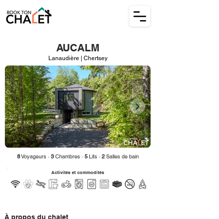
AUCALM
Lanaudière | Chertsey
8
Voyageurs ·
3
Chambres ·
5
Lits ·
2
Salles de bain
Activités et commodités
À propos du chalet