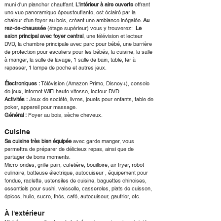
muni d'un plancher chauffant.
L'intérieur à aire ouverte
offrant
une vue panoramique époustouflante, est éclairé par la
chaleur d'un foyer au bois, créant une ambiance inégalée.
Au
rez-de-chaussée
(étage supérieur) vous y trouverez:
Le
salon principal avec foyer central
, une télévision et lecteur
DVD, la chambre principale avec parc pour bébé, une barrière
de protection pour escaliers pour les bébés, la cuisine, la salle
à manger, la salle de lavage, 1 salle de bain, table, fer à
repasser, 1 lampe de poche et autres jeux.
Électroniques :
Télévision (Amazon Prime, Disney+), console
de jeux, internet WiFi haute vitesse, lecteur DVD.
Activités :
Jeux de société, livres, jouets pour enfants, table de
poker, appareil pour massage.
Général :
Foyer au bois, sèche cheveux.
Cuisine
Sa cuisine très bien équipée
avec garde manger, vous
permettra de préparer de délicieux repas, ainsi que de
partager de bons moments.
Micro-ondes, grille-pain, cafetière, bouilloire, air fryer, robot
culinaire, batteuse électrique, autocuiseur , équipement pour
fondue, raclette, ustensiles de cuisine, baguettes chinoises,
essentiels pour sushi, vaisselle, casseroles, plats de cuisson,
épices, huile, sucre, thés, café, autocuiseur, gaufrier, etc.
À l'extérieur