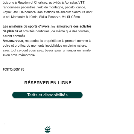
épicerie à Rawdon et Chertsey, activités à Abraska, VTT,
randonnées pedestres, vélo de montagne, pedalo, canoe,
kayak, etc. De nombreuses stations de ski aux alentours dont
le ski Montcalm à 10min, Ski la Reserve, Val St-Côme.
Les amateurs de sports d'hivers
, les
amoureurs des activités
de plein air
et activités nautiques, de même que des foodies,
seront comblés.
Amusez-vous
, respectez la propriété en la prenant comme la
votre et profitez de moments inoubliables en pleine nature,
avec tout ce dont vous avez besoin pour un séjour en famille
et/ou amis mémorable.
#CITQ:305175
RÉSERVER EN LIGNE
Tarifs et disponibilités