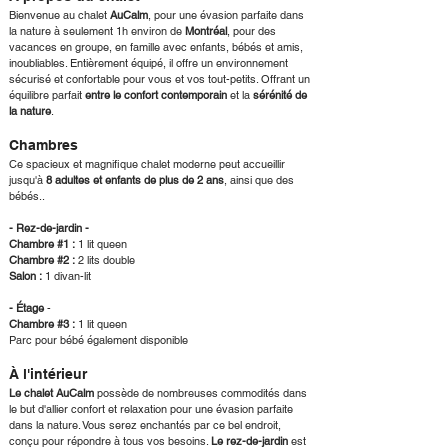
Bienvenue au chalet
AuCalm
, pour une
évasion parfaite dans
la nature à seulement 1h environ de
Montréal
, pour des
vacances en groupe, en famille avec enfants, bébés et amis,
inoubliables. Entièrement équipé, il offre un environnement
sécurisé et confortable pour vous et vos tout-petits. Offrant un
équilibre parfait
entre le confort contemporain
et la
sérénité de
la nature
.
Chambres
Ce spacieux et magnifique chalet moderne peut accueillir
jusqu'à
8 adultes et enfants de plus de 2 ans
, ainsi que des
bébés..
- Rez-de-jardin -
Chambre #1 :
1 lit queen
Chambre #2 :
2 lits double
Salon :
1 divan-lit
- Étage
-
Chambre #3 :
1 lit queen
Parc pour bébé également disponible
À l'intérieur
Le chalet AuCalm
possède de nombreuses commodités dans
le but d'allier confort et relaxation pour une évasion parfaite
dans la nature. Vous serez enchantés par ce bel endroit,
conçu pour répondre à tous vos besoins.
Le rez-de-jardin
est