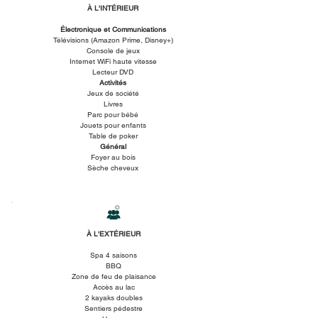
À L'INTÉRIEUR
Électronique et Communications
Télévisions (Amazon Prime, Disney+)
Console de jeux
Internet WiFi haute vitesse
Lecteur DVD
Activités
Jeux de société
Livres
Parc pour bébé
Jouets pour enfants
Table de poker
Général
Foyer au bois
Sèche cheveux
À L'EXTÉRIEUR
Spa 4 saisons
BBQ
Zone de feu de plaisance
Accès au lac
2 kayaks doubles
Sentiers pédestre